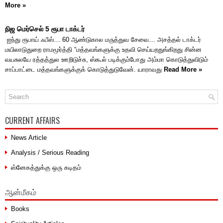
More »
நிஜ மெர்செல் 5 ரூபா டாக்டர்
ஐந்து ரூபாய் ஃபீஸ்… 60 ஆண்டுகால மருத்துவ சேவை… அசத்தல் டாக்டர்
மயிலாடுதுறை ராமமூர்த்தி “மத்தவங்களுக்கு உதவி செய்யறதுங்கிறது சின்ன
வயசுலயே ரத்தத்துல ஊறிடுச்சு, ஸ்கூல் படிக்கும்போது அம்மா கொடுத்துவிடும்
சாப்பாட்டை மத்தவங்களுக்குக் கொடுத்துடுவேன். யாராவது
Read More »
CURRENT AFFAIRS
News Article
Analysis / Serious Reading
ஸ்னேகத்துக்கு ஒரு கடிதம்
ஆன்மீகம்
Books