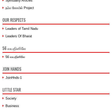
Spirituality Articles
நம்ம கோயில் Project
OUR RESPECTS
Leaders of Tamil Nadu
Leaders Of Bharat
56 வயதினிலே
56 வயதினிலே
JOIN HANDS
JoinHnds-1
LITTLE STAR
Society
Business