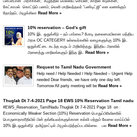
பளபளபான அர்ச்சகன்; கழுத்தில் மெல்லிய செயின்; காதில் கடுக்கன்;
கேட்காமல் கொட்டும் பணம்; வெளி மாநிலத்தவர் “பண்டிட்ஜி” என வணங்கும்
தோற்றம்; அழுக்கிலா
Read More »
10% reservation – God’s gift
10% இட ஒதுக்கீடு – நம் பார்வை? மோடி தலைமையிலான மத்திய
அரசு OC CATEGERY உள்ளவர்களில் ஏழைகளுக்கு 10% இட
ஒதுக்கீட்டை கடந்த வருடம் அறிவித்தது. இந்திய அளவில்
அனைத்து மாநிலங்களும் இந்த இட
Read More »
Request to Tamil Nadu Government
Help need / Help Needed / Help Needed – Urgent Help
needed Dear friends, we have only one day left.
Tomorrow All party meeting will be
Read More »
Thuglak Dt 7-4-2021 Page 18 EWS 10% Reservation Tamil nadu
#EWS_Reservation_TamilNadu Thuglak Dt 7-4-2021 Page 18 on :
Economically Weaker Section (10%) Reservation பொதுப்பிரிவினரில்
பொருளாதாரரீதியில் பின் தங்கியவர்களுக்கான கல்வி மற்றும் வேலை வாய்ப்பில்
10% இடஒதுக்கீடு தமிழ்நாட்டில் அமுல்படுத்தப்படவில்லை. பல
Read More »