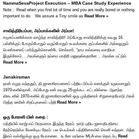
NammaSevaProject Execution – MBA Case Study Experience
Note : Read when you find lot of time and you are really bored or nothing
important to do. We assure a Tiny smile as
Read More »
சாவித்திரியம்மா, அம்மாக்களின் அம்மா!
சமூகப்பணிக்காக வாழ்ந்த சாவித்திரி! அப்போது சாவித்திரிக்கு வயது 16.
பள்ளிக்குப் போகும்போதும் வரும்போதும் கூவக்கரை குப்பங்களில் அல்லலுறும்
பெண்களைப் பார்த்துக்கொண்டே செல்வார். “நாம எவ்வளவு வசதியா
இருக்கோம்… அவங்களும் நம்மை மாதிரி மனுஷங்கதானே… அவங்க மட்டும்
Read More »
Janakiraman
நான் எழுத வந்ததும், தி.ஜானகிராமனைப் பற்றிய பிம்பம் எனக்குள் உருவானதும்
1970-களில்தான். அப்போது என் வயது 25-ஐக்கூட எட்டவில்லை. ஆனந்த
விகடனில் 1970-களில் தி.ஜானகிராமனின் ஒரு முத்திரைச் சிறுகதையோடு அவர்
பிறந்த ஊரின் சிறப்புகளைப் பற்றி
Read More »
ஒரு போராளி யின் கதை :
மத்தியில் வாஜ்பாய் பிரதமராக இருந்த நேரம். நாடு புதிய ஜனாதிபதியை
தேர்தெடுக்க வேண்டிய நேரம். பல பெயர்கள் பத்திரிகையில் வெளி வந்தன. அந்த
இளம் வக்கீலுக்கு ஒரு யோசனை. உடனே மயிலை MLA வை தொடர்பு
Read