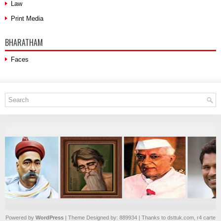
Law
Print Media
BHARATHAM
Faces
Powered by
WordPress
| Theme Designed by:
889934
| Thanks to
dsttuk.com
,
r4 carte