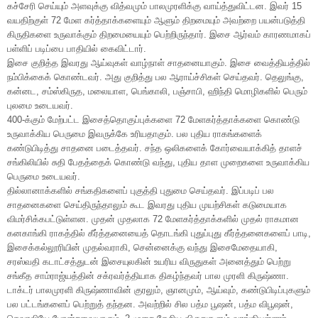
கச்சேரி செய்யும் அளவுக்கு வித்வமும் பாலமுரளிக்கு வாய்த்துவிட்டன. இவர் 15
வயதிற்குள் 72 மேள கர்த்தாக்களையும் ஆளும் திறமையும் அவற்றை பயன்படுத்தி
கிருதிகளை உருவாக்கும் திறமையையும் பெற்றிருந்தார். இசை ஆர்வம் காரணமாகப்
பள்ளிப் படிப்பை பாதியில் கைவிட்டார்.
இசை குறித்த இவரது ஆய்வுகள் வாழ்நாள் சாதனையாகும். இசை வைத்தியத்தில்
நம்பிக்கைக் கொண்டவர். அது குறித்து பல ஆராய்ச்சிகள் செய்தவர். தெலுங்கு,
கன்னட, சம்ஸ்கிருத, மலையாள, பெங்காலி, பஞ்சாபி, ஹிந்தி மொழிகளில் பெரும்
புலமை உடையவர்.
400-க்கும் மேற்பட்ட இசைத்தொகுப்புக்களை 72 மேளகர்த்தாக்களை கொண்டு
உருவாக்கிய பெருமை இவருக்கே உரியதாகும். பல புதிய ராகங்களைக்
கண்டுபிடித்து சாதனை படைத்தவர். சந்த ஒலிகளைக் கோர்வையாக்கித் தாளச்
சங்கிலியில் சுதி பேதத்தைக் கொண்டு வந்து, புதிய தாள முறைகளை உருவாக்கிய
பெருமை உடையவர்.
தில்லானாக்களில் சங்கதிகளைப் புகுத்தி புதுமை செய்தவர். இப்படிப் பல
சாதனைகளை செய்திருந்தாலும் கூட இவரது புதிய முயற்சிகள் கடுமையாக
விமர்சிக்கபட்டுள்ளன. முதன் முதலாக 72 மேளகர்த்தாக்களில் முதல் ராகமான
கனகாங்கி ராகத்தில் கீர்த்தனையைத் தொடங்கி புதுப்புது கீர்த்தனைகளைப் பாடி,
இசைக்கல்லூரியின் முதல்வராகி, சென்னைக்கு வந்து இசைமேதையாகி,
சரஸ்வதி கடாட்சத்துடன் இசையுலகின் உயரிய விருதுகள் அனைத்தும் பெற்று
சங்கீத சாம்ராஜ்யத்தின் சக்ரவர்த்தியாக திகழ்ந்தவர் பால முரளி கிருஷ்ணா.
டாக்டர் பாலமுரளி கிருஷ்ணாவின் குரலும், ஞானமும், ஆய்வும், கண்டுபிடிப்புகளும்
பல பட்டங்களைப் பெற்றுத் தந்தன. அவற்றில் சில பத்ம பூஷன், பத்ம விபூஷன்,