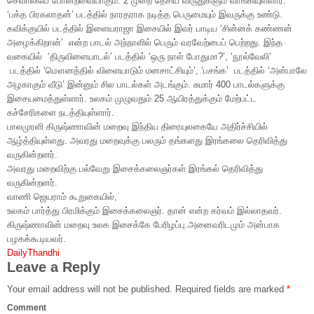
செவாலியே போன்றவையாகும். 2 முறை தேசிய விருதுகளும் வாங்கியுள்ளார்.
‘பக்த பிரகலாதன்’ படத்தில் நாரதராக நடித்த பெருமையும் இவருக்கு உண்டு.
கவிக்குயில் படத்தில் இளையராஜா இசையில் இவர் பாடிய ‘சின்னக் கண்ணன்
அழைக்கிறான்’ என்ற பாடல் அந்நாளில் பெரும் வரவேற்பைப் பெற்றது. இந்த
வகையில் ‘திருவிளையாடல்’ படத்தில் ‘ஒரு நாள் போதுமா?’, ‘நூல்வேலி’
படத்தில் ‘மௌனத்தில் விளையாடும் மனசாட்சியும்’, ‘பசங்க’ படத்தில் ‘அன்பாலே
அழகாகும் வீடு’ இன்னும் சில பாடல்கள் அடங்கும். சுமார் 400 பாடல்களுக்கு
இசையமைத்துள்ளார். உலகம் முழுவதும் 25 ஆயிரத்துக்கும் மேற்பட்ட
கச்சேரிகளை நடத்தியுள்ளார்.
பாலமுரளி கிருஷ்ணாவின் மறைவு இந்திய திரையுலகையே அதிர்ச்சியில்
ஆழ்த்தியுள்ளது. அவரது மறைவுக்கு பலரும் தங்களது இரங்கலை தெரிவித்து
வருகின்றனர்.
அவரது மறைவிற்கு பல்வேறு இசைக்கலைஞர்கள் இரங்கல் தெரிவித்து
வருகின்றனர்.
வாணி ஜெயராம் கூறுகையில்,
உலகம் பார்த்து பிரமிக்கும் இசைக்கலைஞர். தான் என்ற கர்வம் இல்லாதவர்.
கிருஷ்ணாவின் மறைவு உலக இசைக்கே பேரிழப்பு.அனைவரிடமும் அன்பாக
பழகக்கூடியவர்.
DailyThandhi
Leave a Reply
Your email address will not be published.
Required fields are marked
*
Comment