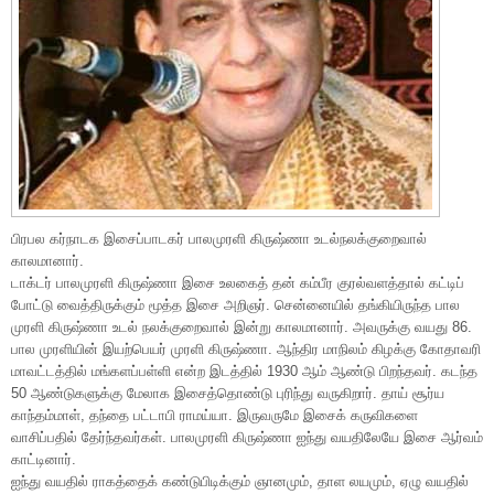
பிரபல கர்நாடக இசைப்பாடகர் பாலமுரளி கிருஷ்ணா உடல்நலக்குறைவால்
காலமானார்.
டாக்டர் பாலமுரளி கிருஷ்ணா இசை உலகைத் தன் கம்பீர குரல்வளத்தால் கட்டிப்
போட்டு வைத்திருக்கும் மூத்த இசை அறிஞர். சென்னையில் தங்கியிருந்த பால
முரளி கிருஷ்ணா உடல் நலக்குறைவால் இன்று காலமானார். அவருக்கு வயது 86.
பால முரளியின் இயற்பெயர் முரளி கிருஷ்ணா. ஆந்திர மாநிலம் கிழக்கு கோதாவரி
மாவட்டத்தில் மங்களப்பள்ளி என்ற இடத்தில் 1930 ஆம் ஆண்டு பிறந்தவர். கடந்த
50 ஆண்டுகளுக்கு மேலாக இசைத்தொண்டு புரிந்து வருகிறார். தாய் சூர்ய
காந்தம்மாள், தந்தை பட்டாபி ராமய்யா. இருவருமே இசைக் கருவிகளை
வாசிப்பதில் தேர்ந்தவர்கள். பாலமுரளி கிருஷ்ணா ஐந்து வயதிலேயே இசை ஆர்வம்
காட்டினார்.
ஐந்து வயதில் ராகத்தைக் கண்டுபிடிக்கும் ஞானமும், தாள லயமும், ஏழு வயதில்