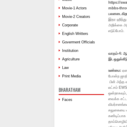
https://sw
Movie-1 Actors
mbbs-thro
பலனடைகிறா
Movie-2 Creators
இதர ஹிந்து
Corporate
அறிக்கை அள
எடுப்போம்.
English Writters
Goverment Officials
Institution
வாதம்
-4:
ஆ
Agriculture
இடஒதுக்கீட
Law
உண்மை
:
ஏழ
Print Media
போன்ற ஜாதி
பின் அந்த வ
லட்சம் EWS
BHARATHAM
ஒன்றாகவும்
வைக்க சட்ட
Faces
விமர்சனங்க
சலுகையை வ
கண்டிப்பாக
தாய்மொழியி