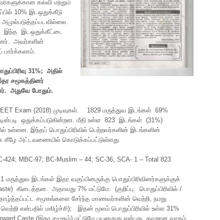
வர்களுக்கான கல்வி மற்றும்
்பில் 10% இடஒதுக்கீடு
ல் அமுல்படுத்தப்படவில்லை.
் இந்த இடஒதுக்கீட்டை
்றனர். அவர்களின்
 பார்க்கலாம்.
துப்பிரிவு
31%
;
அதில்
இதர
சமூகத்தினர்
ர்
.
அதுவே
போதும்
.
EET Exam (2018) முடிவுகள். 1829 மருத்துவ இடங்கள் 69%
்டின்படி ஒதுக்கப்படுகின்றன. மீதி உள்ள 823 இடங்கள் (31%)
ில் உள்ளன. இந்தப் பொதுப்பிரிவில் பெற்றவர்களின் இடங்களின்
 கீழே அட்டவணையில் கொடுக்கப்பட்டுள்ளது.
C-424; MBC-97; BC-Muslim – 44; SC-36; SCA- 1 – Total 823
11 மருத்துவ இடங்கள் இதர வகுப்பினருக்கு பொதுப்பிரிவினர்களுக்குக்
aste) கிடைத்தன. அதாவது 7% மட்டுமே. (குறிப்பு: பொதுப்பிரிவில் /
 தாழ்த்தப்பட்ட சமூகங்களை சேர்ந்த மாணவர்களின் வெற்றி, நமது
் வெற்றி என்பதில் மகிழ்ச்சி); இதன் மூலம் பொதுப்பிரிவில் உள்ள 31%
rward Caste (இதர சமூகம்) மட்டுமே பயனுறுது என்பது தவறான வாதம்.