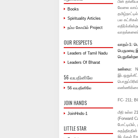
பின் தங்கிய
வேலை வாய்ப
Books
தமிழ்நாட்டி
Spirituality Articles
பல கட்சிகள
எதிர்க்கின
நம்ம கோயில் Project
வாதங்களைப்
OUR RESPECTS
வாதம்
-1:
பொ
பெருமளவு
Leaders of Tamil Nadu
பெறுகின்றன
Leaders Of Bharat
உண்மை
:
N
இடஒதுக்கீட
56 வயதினிலே
பொதுப்பிரிவ
எண்ணிக்கை
56 வயதினிலே
FC- 211; B
JOIN HANDS
மீதி உள்ள 2
JoinHnds-1
(Forward C
போட்டியில்,
LITTLE STAR
சுதந்திரதின
இடங்கள் Fo