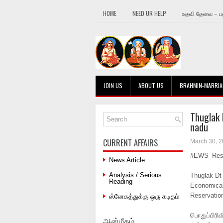
HOME
NEED UR HELP
உதவி தேவை – பஹ
JOIN US
ABOUT US
BRAHMIN-MARRIA
Thuglak
nadu
CURRENT AFFAIRS
March 30, 
#EWS_Rese
News Article
Analysis / Serious
Thuglak Dt
Reading
Economical
Reservatio
ஸ்னேகத்துக்கு ஒரு கடிதம்
பொதுப்பிரிவ
ஆன்மீகம்