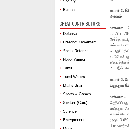
Society
Business
வாதம்
-2:
இந
அதிகம்
.
GREAT CONTRIBUTORS
உண்மை
:
பொ
Defense
உள்ளிட்ட 76
சேர்ந்து தம
Freedom Movement
எல்லையோர ம
Social Reforms
பொதுப்பிரிவ
கூடுமென்பத
Nobel Winner
கிடைத்திரு
Tamil
211 இல் மி
Tamil Writers
வாதம்
-3:
பொ
Maths Brain
மருத்துவ
இ
Sports & Games
உண்மை
:
பொ
Spritual (Guru)
தெரிவிப்பத
எடுத்துக் 
Science
கணக்கில் எ
Enterpreneur
முதல் 0.6% 
பிராமணர்க
Music