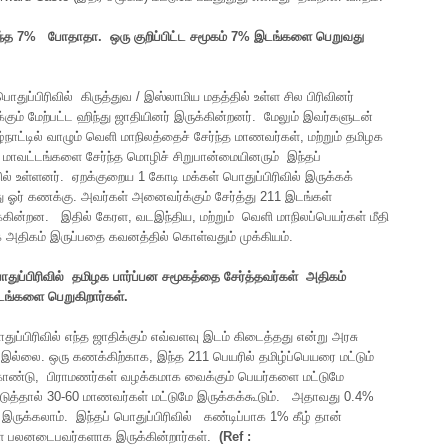
்த
7%
போதாதா
.
ஒரு
குறிப்பிட்ட
சமூகம்
7%
இடங்களை
பெறுவது
துப்பிரிவில் கிருத்துவ / இஸ்லாமிய மதத்தில் உள்ள சில பிரிவினர்
க்கும் மேற்பட்ட ஹிந்து ஜாதியினர் இருக்கின்றனர். மேலும் இவர்களுடன்
ிழ்நாட்டில் வாழும் வெளி மாநிலத்தைச் சேர்ந்த மாணவர்கள், மற்றும் தமிழக
ாவட்டங்களை சேர்ந்த மொழிச் சிறுபான்மையினரும் இந்தப்
ில் உள்ளனர். ஏறக்குறைய 1 கோடி மக்கள் பொதுப்பிரிவில் இருக்கக்
ு ஓர் கணக்கு. அவர்கள் அனைவர்க்கும் சேர்த்து 211 இடங்கள்
க்கின்றன. இதில் கேரள, வடஇந்திய, மற்றும் வெளி மாநிலப்பெயர்கள் மீதி
க அதிகம் இருப்பதை கவனத்தில் கொள்வதும் முக்கியம்.
துப்பிரிவில்
தமிழக
பார்ப்பன
சமூகத்தை
சேர்த்தவர்கள்
அதிகம்
டங்களை
பெறுகிறார்கள்
.
துப்பிரிவில் எந்த ஜாதிக்கும் எவ்வளவு இடம் கிடைத்தது என்று அரசு
ு இல்லை. ஒரு கணக்கிற்காக, இந்த 211 பெயரில் தமிழ்ப்பெயரை மட்டும்
கொண்டு, பிராமணர்கள் வழக்கமாக வைக்கும் பெயர்களை மட்டுமே
டுத்தால் 30-60 மாணவர்கள் மட்டுமே இருக்கக்கூடும். அதாவது 0.4%
இருக்கலாம். இந்தப் பொதுப்பிரிவில் கண்டிப்பாக 1% கீழ் தான்
ள் பலனடைபவர்களாக இருக்கின்றார்கள்.
(
Ref :