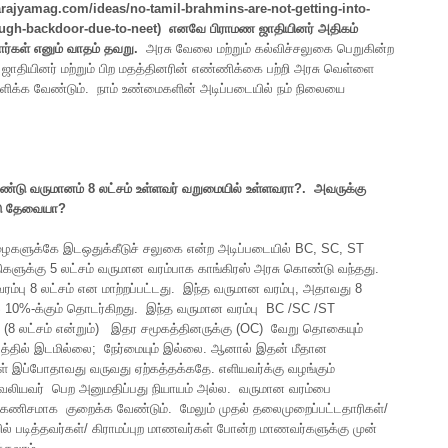
arajyamag.com/ideas/no-tamil-brahmins-are-not-getting-into-
ugh-backdoor-due-to-neet)
எனவே
பிராமண
ஜாதியினர்
அதிகம்
ர்கள்
எனும்
வாதம்
தவறு
.
அரசு வேலை மற்றும் கல்விச்சலுகை பெறுகின்ற
 ஜாதியினர் மற்றும் பிற மதத்தினரின் எண்ணிக்கை பற்றி அரசு வெள்ளை
ிக்க வேண்டும். நாம் உண்மைகளின் அடிப்படையில் நம் நிலையை
ண்டு
வருமானம்
8
லட்சம்
உள்ளவர்
வறுமையில்
உள்ளவரா
?.
அவருக்கு
ு
தேவையா
?
ைகளுக்கே இடஒதுக்கீடுச் சலுகை என்ற அடிப்படையில் BC, SC, ST
களுக்கு 5 லட்சம் வருமான வரம்பாக காங்கிரஸ் அரசு கொண்டு வந்தது.
ரம்பு 8 லட்சம் என மாற்றப்பட்டது. இந்த வருமான வரம்பு, அதாவது 8
 10%-க்கும் தொடர்கிறது. இந்த வருமான வரம்பு BC /SC /ST
, (8 லட்சம் என்றும்) இதர சமூகத்தினருக்கு (OC) வேறு தொகையும்
த்தில் இடமில்லை; நேர்மையும் இல்லை. ஆனால் இதன் மீதான
ள் இப்போதாவது வருவது ஏற்கத்தக்கதே. எளியவர்க்கு வழங்கும்
லியவர் பெற அனுமதிப்பது நியாயம் அல்ல. வருமான வரம்பை
 கணிசமாக குறைக்க வேண்டும். மேலும் முதல் தலைமுறைப்பட்டதாரிகள்/
ல் படித்தவர்கள்/ கிராமப்புற மாணவர்கள் போன்ற மாணவர்களுக்கு முன்