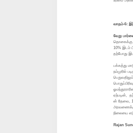
உரிமை அளிக
வாதம்
-6:
இந
வேறு
பார்வ
தொகைக்கு ஏ
10% இடம் ப
தற்போது இடஒ
பக்கத்து மா
நம்முரில் ப
பெறுவதிலும
பொதுப்பிரிவ
ஓமந்தூராரின
ஏற்படின், 
ன் தேவை, 
அரவணைக்க
நிலையை எடு
Rajan Sun